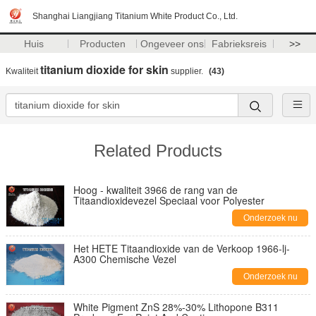
Shanghai Liangjiang Titanium White Product Co., Ltd.
Huis
Producten
Ongeveer ons
Fabrieksreis
>>
titanium dioxide for skin
Kwaliteit
supplier.
(43)
Related Products
Hoog - kwaliteit 3966 de rang van de
Titaandioxidevezel Speciaal voor Polyester
Onderzoek nu
Het HETE Titaandioxide van de Verkoop 1966-lj-
A300 Chemische Vezel
Onderzoek nu
White Pigment ZnS 28%-30% Lithopone B311