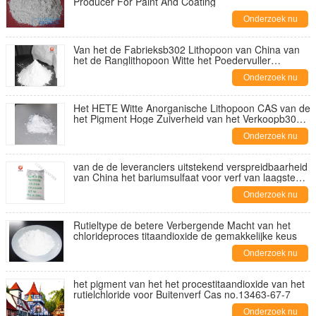
Producer For Paint And Coating
Onderzoek nu
Van het de Fabrieksb302 Lithopoon van China van
het de Ranglithopoon Witte het Poedervuller
Industriële (Verfrang/Deklaagrang)
Onderzoek nu
Het HETE Witte Anorganische Lithopoon CAS van de
het Pigment Hoge Zuiverheid van het Verkoopb301
Lithopoon: 1345-05-7
Onderzoek nu
van de de leveranciers uitstekend verspreidbaarheid
van China het bariumsulfaat voor verf van laagste
prijs
Onderzoek nu
Rutieltype de betere Verbergende Macht van het
chlorideproces titaandioxide de gemakkelijke keus
Onderzoek nu
het pigment van het het procestitaandioxide van het
rutielchloride voor Buitenverf Cas no.13463-67-7
Onderzoek nu