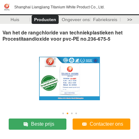
Shanghai Liangjiang Titanium White Product Co., Ltd.
Huis
Producten
Ongeveer ons
Fabrieksreis
>>
Van het de rangchloride van techniekplastieken het
Procestitaandioxide voor pvc-PE no.236-675-5
Beste prijs
Contacteer ons