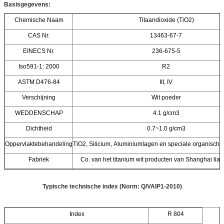
Basisgegevens:
Chemische Naam
Titaandioxide (TiO2)
CAS Nr.
13463-67-7
EINECS Nr.
236-675-5
Iso591-1: 2000
R2
ASTM D476-84
III, IV
Verschijning
Wit poeder
WEDDENSCHAP
4.1 g/cm3
Dichtheid
0.7~1.0 g/cm3
Oppervlaktebehandeling
TiO2, Silicium, Aluminiumlagen en speciale organisch
Fabriek
Co. van het titanium wit producten van Shanghai lian
Typische technische index (Norm: Q/VAIP1-2010)
Index
R 804