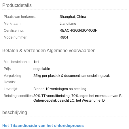
Productdetails
Plaats van herkomst:
Shanghai, China
Merknaam:
Liangjiang
Certificering:
REACH/SGS/ISO/ROSH
Modelnummer:
R804
Betalen & Verzenden Algemene voorwaarden
Min. bestelaantal:
1mt
Prijs:
negotiable
Verpakking
25kg per plastiek & document samenstellingszak
Details:
Levertijd:
Binnen 10 werkdagen na betaling
Betalingscondities:
30% TT vooruitbetaling, 70% tegen het exemplaar van BL,
Onherroepelijk gezicht LC, het Westenunie, D
beschrijving
Het Titaandioxide van het chlorideproces