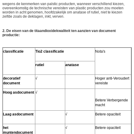
wegens de kenmerken van palstic producten, wanneer verschillend kiezen,
overeenkomstig de technische vereisten van plastic producten zou moeten
worden in acht genomen, hoofdzakelijk om anatase of rutiel, niet te kiezen
zelfde zoals de deklagen, inkt, verven.
2. De eisen van de titaandioxidekwaliteit ten aanzien van document
productie:
classificatie
Tio2 classificatie
Nota's
rutiel
anatase
decoratief
√
Hoger anti-Veroudert
document
vereiste
Hoog asdocument
√
Betere Verbergende
macht
Laag asdocument
√
Betere opaciteit
het
√
Betere opaciteit
muntendocument