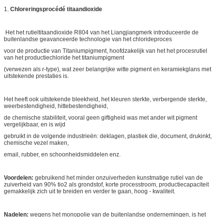
1.
Chloreringsprocédé titaandioxide
Het het rutieltitaandioxide R804 van het Liangjiangmerk introduceerde de
buitenlandse geavanceerde technologie van het chlorideproces
voor de productie van Titaniumpigment, hoofdzakelijk van het het procesrutiel
van het productiechloride het titaniumpigment
(verwezen als r-type), wat zeer belangrijke witte pigment en keramiekglans met
uitstekende prestaties is.
Het heeft ook uitstekende bleekheid, het kleuren sterkte, verbergende sterkte,
weerbestendigheid, hittebestendigheid,
de chemische stabiliteit, vooral geen giftigheid was met ander wit pigment
vergelijkbaar, en is wijd
gebruikt in de volgende industrieën: deklagen, plastiek die, document, drukinkt,
chemische vezel maken,
email, rubber, en schoonheidsmiddelen enz.
Voordelen:
gebruikend het minder onzuiverheden kunstmatige rutiel van de
zuiverheid van 90% tio2 als grondstof, korte processtroom, productiecapaciteit
gemakkelijk zich uit te breiden en verder te gaan, hoog - kwaliteit.
Nadelen:
wegens het monopolie van de buitenlandse ondernemingen, is het