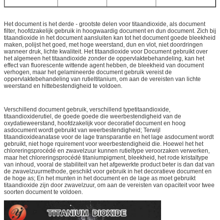
Het document is het derde - grootste delen voor titaandioxide, als document
filter, hoofdzakelijk gebruik in hoogwaardig document en dun document. Zich bij
titaandioxide in het document aansluiten kan tot het document goede bleekheid
maken, polijst het goed, met hoge weerstand, dun en vlot, niet doordringen
wanneer druk, lichte kwaliteit. Het titaandioxide voor Document gebruikt over
het algemeen het titaandioxide zonder de oppervlaktebehandeling, kan het
effect van fluorescente wittende agent hebben, de bleekheid van document
verhogen, maar het gelamineerde document gebruik vereist de
oppervlaktebehandeling van rutieltitanium, om aan de vereisten van lichte
weerstand en hittebestendigheid te voldoen.
Verschillend document gebruik, verschillend typetitaandioxide,
titaandioxiderutiel, de goede goede die weerbestendigheid van de
oxydatieweerstand, hoofdzakelijk voor decoratief document en hoog
asdocument wordt gebruikt van weerbestendigheid; Terwijl
titaandioxideanatase voor de lage transparantie en het lage asdocument wordt
gebruikt, niet hoge rquirement voor weerbestendigheid die. Hoewel het het
chloreringsprocédé en zwavelzuur kunnen rutieltype veroorzaken verwerken,
maar het chloreringsprocédé titaniumpigment, bleekheid, het rode kristaltype
van inhoud, vooral de stabiliteit van het afgewerkte product beter is dan dat van
de zwavelzuurmethode, geschikt voor gebruik in het decoratieve document en
de hoge as; En het munten in het document en de lage as moet gebruikt
titaandioxide zijn door zwavelzuur, om aan de vereisten van opaciteit voor twee
soorten document te voldoen.