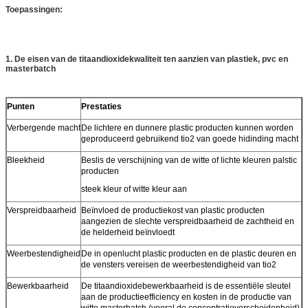
Toepassingen:
1. De eisen van de titaandioxidekwaliteit ten aanzien van plastiek, pvc en
masterbatch
Punten
Prestaties
Verbergende macht
De lichtere en dunnere plastic producten kunnen worden
geproduceerd gebruikend tio2 van goede hidinding macht
Bleekheid
Beslis de verschijning van de witte of lichte kleuren palstic
producten
steek kleur of witte kleur aan
Verspreidbaarheid
Beïnvloed de productiekost van plastic producten
aangezien de slechte verspreidbaarheid de zachtheid en
de helderheid beïnvloedt
Weerbestendigheid
De in openlucht plastic producten en de plastic deuren en
de vensters vereisen de weerbestendigheid van tio2
Bewerkbaarheid
De titaandioxidebewerkbaarheid is de essentiële sleutel
aan de productieefficiency en kosten in de productie van
witte masterbatch (vooral de concentratieverscheidenheid)