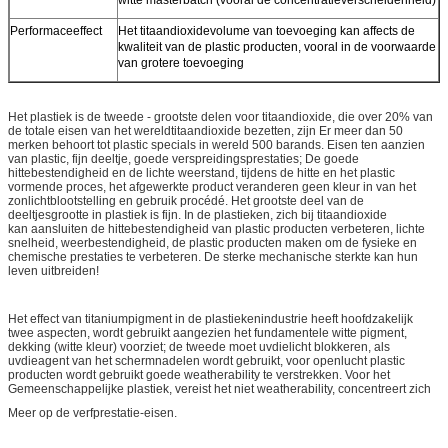
Performaceeffect
Het titaandioxidevolume van toevoeging kan affects de
kwaliteit van de plastic producten, vooral in de voorwaarde
van grotere toevoeging
Het plastiek is de tweede - grootste delen voor titaandioxide, die over 20% van
de totale eisen van het wereldtitaandioxide bezetten, zijn Er meer dan 50
merken behoort tot plastic specials in wereld 500 barands. Eisen ten aanzien
van plastic, fijn deeltje, goede verspreidingsprestaties; De goede
hittebestendigheid en de lichte weerstand, tijdens de hitte en het plastic
vormende proces, het afgewerkte product veranderen geen kleur in van het
zonlichtblootstelling en gebruik procédé. Het grootste deel van de
deeltjesgrootte in plastiek is fijn. In de plastieken, zich bij titaandioxide
kan aansluiten de hittebestendigheid van plastic producten verbeteren, lichte
snelheid, weerbestendigheid, de plastic producten maken om de fysieke en
chemische prestaties te verbeteren. De sterke mechanische sterkte kan hun
leven uitbreiden!
Het effect van titaniumpigment in de plastiekenindustrie heeft hoofdzakelijk
twee aspecten, wordt gebruikt aangezien het fundamentele witte pigment,
dekking (witte kleur) voorziet; de tweede moet uvdielicht blokkeren, als
uvdieagent van het schermnadelen wordt gebruikt, voor openlucht plastic
producten wordt gebruikt goede weatherability te verstrekken. Voor het
Gemeenschappelijke plastiek, vereist het niet weatherability, concentreert zich
Meer op de verfprestatie-eisen.