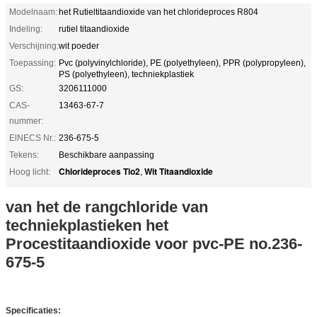
Modelnaam:
het Rutieltitaandioxide van het chlorideproces R804
Indeling:
rutiel titaandioxide
Verschijning:
wit poeder
Toepassing:
Pvc (polyvinylchloride), PE (polyethyleen), PPR (polypropyleen),
PS (polyethyleen), techniekplastiek
GS:
3206111000
CAS-
13463-67-7
nummer:
ElNECS Nr.:
236-675-5
Tekens:
Beschikbare aanpassing
Chlorideproces Tio2
Wit Titaandioxide
Hoog licht:
,
van het de rangchloride van
techniekplastieken het
Procestitaandioxide voor pvc-PE no.236-
675-5
Specificaties: