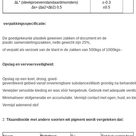
∆L* (steekproevenstandaardmonsters)
≥-0.3
∆s= (∆a2+∆b2) 0,5
≤0.5
verpakkingsspecificatie:
De goedgekeurde plastiek geweven zakken of document en de
plastic samenstellingszakken, netto gewicht zijn 25%,
of verpakt als verzoek van de klant in de zakken van 500kgs of 1000kgs-.
Opslag en vervoersveiligheid:
Opslag op een koel, droog, goed-
geventileerd gebied vanaf onverenigbare substancesWash grondig na behandel
Verwijder vervuilde kleding en was vóór hergebruik. Gebruik met adequate ventila
Minimaliseer stofgeneratie en accumulatie. Vermijd contact met ogen, huid, en kl
Vermijd ademend stof.
2.
Titaandioxide met andere soorten wit pigment wordt vergeleken dat: