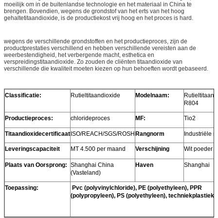
moeilijk om in de buitenlandse technologie en het materiaal in China te
brengen. Bovendien, wegens de grondstof van het erts van het hoog
gehaltetitaandioxide, is de productiekost vrij hoog en het proces is hard.
wegens de verschillende grondstoffen en het productieproces, zijn de
productprestaties verschillend en hebben verschillende vereisten aan de
weerbestendigheid, het verbergende macht, esthetica en
verspreidingstitaandioxide. Zo zouden de cliënten titaandioxide van
verschillende die kwaliteit moeten kiezen op hun behoeften wordt gebaseerd.
Classificatie:
Rutieltitaandioxide
Modelnaam:
Rutieltitaand
R804
Productieproces:
chlorideproces
MF:
Tio2
Titaandioxidecertificaat
ISO/REACH/SGS/ROSH
Rangnorm
Industriële r
Leveringscapaciteit
MT 4.500 per maand
Verschijning
Wit poeder
Plaats van Oorsprong:
Shanghai China
Haven
Shanghai
(Vasteland)
Toepassing:
Pvc (polyvinylchloride), PE (polyethyleen), PPR
(polypropyleen), PS (polyethyleen), techniekplastieke