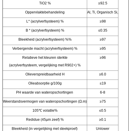
TiO2 %
≥92.5
Oppervlaktebehandeling
Al, Ti, Organisch Si,
L* (acrylverfsysteem) %
≥98
B * (acrylverfsysteem) %
≤0.35
Bleekheid (acrylverfsysteem) %%
≥97
Verbergende macht (acrylverfsysteem) %
≥95
Relatieve het kleuren sterkte
≥96
(acrylverfsysteem, vergelijking met R902+) %
Olieverspreidbaarheid H
≥6.0
Olieabsorptie g/100g
≤19
PH waarde van wateropschortingen
6-8
Weerstandsvermogen van wateropschortingen (Ω.m)
≥75
105℃ volatile%
≤0.5
Redidue (45µm zeef) %
≥0.1
Bleekheid (in vergelijking met steekproef)
Unlower