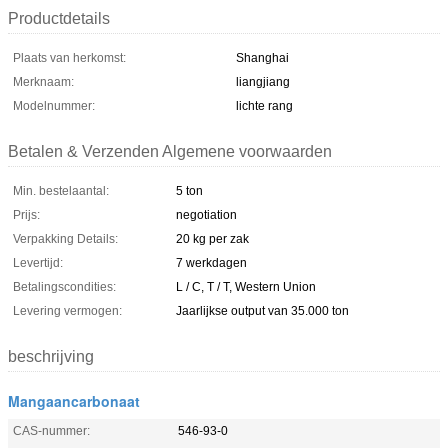
Productdetails
Plaats van herkomst:
Shanghai
Merknaam:
liangjiang
Modelnummer:
lichte rang
Betalen & Verzenden Algemene voorwaarden
Min. bestelaantal:
5 ton
Prijs:
negotiation
Verpakking Details:
20 kg per zak
Levertijd:
7 werkdagen
Betalingscondities:
L / C, T / T, Western Union
Levering vermogen:
Jaarlijkse output van 35.000 ton
beschrijving
Mangaancarbonaat
CAS-nummer:
546-93-0