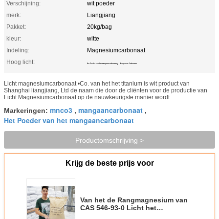
Verschijning:
wit poeder
merk:
Liangjiang
Pakket:
20kg/bag
kleur:
witte
Indeling:
Magnesiumcarbonaat
Hoog licht:
,
Het Poeder van het mangaancarbonaat
Manganous Carbonaat
Licht magnesiumcarbonaat •Co. van het het titanium is wit product van
Shanghai liangjiang, Ltd de naam die door de cliënten voor de productie van
Licht Magnesiumcarbonaat op de nauwkeurigste manier wordt ...
mnco3
mangaancarbonaat
Markeringen:
,
,
Het Poeder van het mangaancarbonaat
Productomschrijving >
Krijg de beste prijs voor
Van het de Rangmagnesium van
CAS 546-93-0 Licht het
Carbonaatpoeder voor