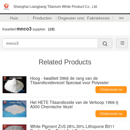
Shanghai Liangjiang Titanium White Product Co., Ltd.
Huis
Producten
Ongeveer ons
Fabrieksreis
>>
mnco3
Kwaliteit
supplier.
(18)
Related Products
Hoog - kwaliteit 3966 de rang van de
Titaandioxidevezel Speciaal voor Polyester
Onderzoek nu
Het HETE Titaandioxide van de Verkoop 1966-lj-
A300 Chemische Vezel
Onderzoek nu
White Pigment ZnS 28%-30% Lithopone B311