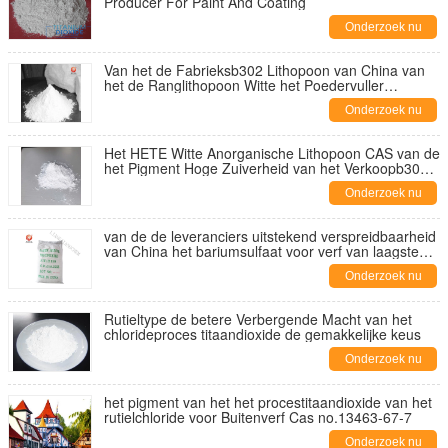
Producer For Paint And Coating
Onderzoek nu
Van het de Fabrieksb302 Lithopoon van China van
het de Ranglithopoon Witte het Poedervuller
Industriële (Verfrang/Deklaagrang)
Onderzoek nu
Het HETE Witte Anorganische Lithopoon CAS van de
het Pigment Hoge Zuiverheid van het Verkoopb301
Lithopoon: 1345-05-7
Onderzoek nu
van de de leveranciers uitstekend verspreidbaarheid
van China het bariumsulfaat voor verf van laagste
prijs
Onderzoek nu
Rutieltype de betere Verbergende Macht van het
chlorideproces titaandioxide de gemakkelijke keus
Onderzoek nu
het pigment van het het procestitaandioxide van het
rutielchloride voor Buitenverf Cas no.13463-67-7
Onderzoek nu