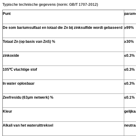
Typische technische gegevens (norm: GB/T 1707-2012)
Punt
param
De som bariumsulfaat en totaal die Zn bij zinksulfide wordt gebaseerd
≥99%
Totaal Zn (op basis van ZnS) %
≥30%
zinkoxide
≤0.3%
105℃ vluchtige stof
≤0.3%
In water oplosbaar
≤0.3%
Zeefresidu (63μm netwerk) %
≤0.1%
Kleur
gelijk
Alkali van het wateruittreksel
neutra