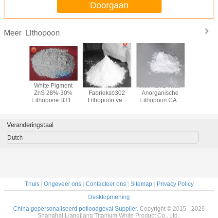
Doorgaan
Lithopoon
Meer
White Pigment
Van het de
Het HETE Witte
White P
ZnS 28%-30%
Fabrieksb302
Anorganische
ZnS 28
Lithopone B311
Lithopoon van
Lithopoon CAS
Lithopon
Producer For
China van het de
van de het
Produce
Paint And Coating
Ranglithopoon
Pigment Hoge
Paint And 
Witte het
Zuiverheid van
Veranderingstaal
Poedervuller
het Verkoopb301
Industriële
Lithopoon: 1345-
Dutch
(Verfrang/Deklaagrang)
05-7
Thuis
|
Ongeveer ons
|
Contacteer ons
|
Sitemap
|
Privacy Policy
Desktopmening
China gepersonaliseerd potloodgeval Supplier.
Copyright © 2015 - 2026
Shanghai Liangjiang Titanium White Product Co., Ltd..