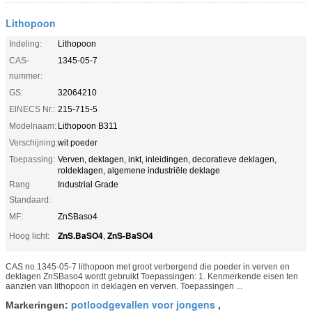
Lithopoon
Indeling:
Lithopoon
CAS-
1345-05-7
nummer:
GS:
32064210
ElNECS Nr.:
215-715-5
Modelnaam:
Lithopoon B311
Verschijning:
wit poeder
Toepassing:
Verven, deklagen, inkt, inleidingen, decoratieve deklagen,
roldeklagen, algemene industriële deklage
Rang
Industrial Grade
Standaard:
MF:
ZnSBaso4
ZnS.BaSO4
ZnS-BaSO4
Hoog licht:
,
CAS no.1345-05-7 lithopoon met groot verbergend die poeder in verven en
deklagen ZnSBaso4 wordt gebruikt Toepassingen: 1. Kenmerkende eisen ten
aanzien van lithopoon in deklagen en verven. Toepassingen ...
potloodgevallen voor jongens
Markeringen:
,