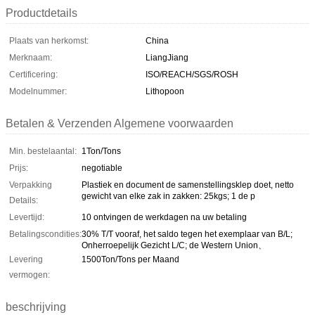
Productdetails
Plaats van herkomst:
China
Merknaam:
LiangJiang
Certificering:
ISO/REACH/SGS/ROSH
Modelnummer:
Lithopoon
Betalen & Verzenden Algemene voorwaarden
Min. bestelaantal:
1Ton/Tons
Prijs:
negotiable
Verpakking
Plastiek en document de samenstellingsklep doet, netto
gewicht van elke zak in zakken: 25kgs; 1 de p
Details:
Levertijd:
10 ontvingen de werkdagen na uw betaling
Betalingscondities:
30% T/T vooraf, het saldo tegen het exemplaar van B/L;
Onherroepelijk Gezicht L/C; de Western Union、
Levering
1500Ton/Tons per Maand
vermogen:
beschrijving