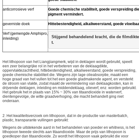
anticorrosieve verf
Goede chemische stabiliteit, goede verspreiding die
pigment vermindert.
geverniste doek
Hittebestendigheid, alkaliweerstand, goede vloeiba
Verf (gemengde Amphipro,
Stijgend behandelend kracht, die de filmdikt
inleiding)
t.
Het lithopoon van het Liangjiangmerk, wijd in deklagen wordt gebruikt, speelt
een zeer belangrijke rol in het verbeteren van de deklaagdikte,
oppervlaktezachtheid, hittebestendigheid, alkaliweerstand, goede verspreiding,
goede chemische stabiliteit die. Wegens zijn lage olieabsorptie, maakt een
hoge graad van het vullen tot het een goede gladmakende agent, en versterkt
de stroom van vlakte, zodat maakt de vermindering van deklaagkosten, kan in
drijvende deklagen, inleiding en middendeklaag, olieverf, enz. worden gebruikt.
Het gebruik het in plaats van 15% ~ 30% van titaandioxide in waterverf,
dientengevolge, de witte graadverhoging, die macht behandelt ging niet
onderaan.
2. Het kwaliteitsverzoek om lithopoon, dat in de productie van masterbatch,
plastic, transparante vullingen gebruikt:
Wegens de uitstekende aard in het behandelen van poeder en whitness, is het
lithopoon tweede slechts aan titaandioxide. Maar de prijs van lithopoon is
goedkoper dan titaandioxide. Zo wordt het lithopoon vaak gebruikt die voor