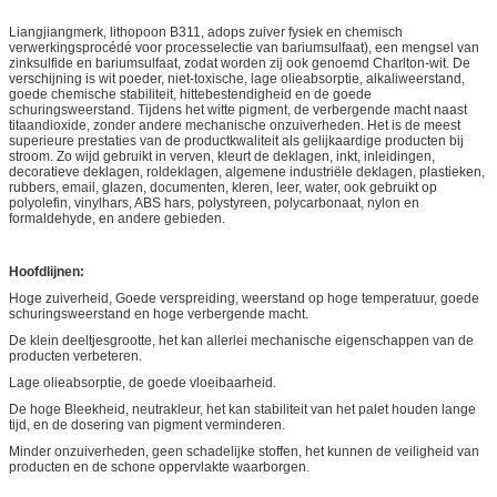
Liangjiangmerk, lithopoon B311, adops zuiver fysiek en chemisch
verwerkingsprocédé voor processelectie van bariumsulfaat), een mengsel van
zinksulfide en bariumsulfaat, zodat worden zij ook genoemd Charlton-wit. De
verschijning is wit poeder, niet-toxische, lage olieabsorptie, alkaliweerstand,
goede chemische stabiliteit, hittebestendigheid en de goede
schuringsweerstand. Tijdens het witte pigment, de verbergende macht naast
titaandioxide, zonder andere mechanische onzuiverheden. Het is de meest
superieure prestaties van de productkwaliteit als gelijkaardige producten bij
stroom. Zo wijd gebruikt in verven, kleurt de deklagen, inkt, inleidingen,
decoratieve deklagen, roldeklagen, algemene industriële deklagen, plastieken,
rubbers, email, glazen, documenten, kleren, leer, water, ook gebruikt op
polyolefin, vinylhars, ABS hars, polystyreen, polycarbonaat, nylon en
formaldehyde, en andere gebieden.
Hoofdlijnen:
Hoge zuiverheid, Goede verspreiding, weerstand op hoge temperatuur, goede
schuringsweerstand en hoge verbergende macht.
De klein deeltjesgrootte, het kan allerlei mechanische eigenschappen van de
producten verbeteren.
Lage olieabsorptie, de goede vloeibaarheid.
De hoge Bleekheid, neutrakleur, het kan stabiliteit van het palet houden lange
tijd, en de dosering van pigment verminderen.
Minder onzuiverheden, geen schadelijke stoffen, het kunnen de veiligheid van
producten en de schone oppervlakte waarborgen.