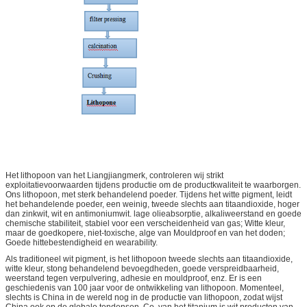
Het lithopoon van het Liangjiangmerk, controleren wij strikt
exploitatievoorwaarden tijdens productie om de productkwaliteit te waarborgen.
Ons lithopoon, met sterk behandelend poeder. Tijdens het witte pigment, leidt
het behandelende poeder, een weinig, tweede slechts aan titaandioxide, hoger
dan zinkwit, wit en antimoniumwit. lage olieabsorptie, alkaliweerstand en goede
chemische stabiliteit, stabiel voor een verscheidenheid van gas; Witte kleur,
maar de goedkopere, niet-toxische, alge van Mouldproof en van het doden;
Goede hittebestendigheid en wearability.
Als traditioneel wit pigment, is het lithopoon tweede slechts aan titaandioxide,
witte kleur, stong behandelend bevoegdheden, goede verspreidbaarheid,
weerstand tegen verpulvering, adhesie en mouldproof, enz. Er is een
geschiedenis van 100 jaar voor de ontwikkeling van lithopoon. Momenteel,
slechts is China in de wereld nog in de productie van lithopoon, zodat wijst
China ook op de globale tendensen. Co. van het titanium is wit producten van