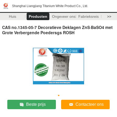
Shanghai Liangjiang Titanium White Product Co., Ltd.
Huis
Producten
Ongeveer ons
Fabrieksreis
>>
CAS no.1345-05-7 Decoratieve Deklagen ZnS·BaSO4 met
Grote Verbergende Poedersgs ROSH
Beste prijs
Contacteer ons