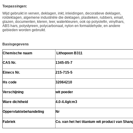
Toepassingen:
Wijd gebruikt in verven, deklagen, inkt, inleidingen, decoratieve deklagen,
roldeklagen, algemene industriële die deklagen, plastieken, rubbers, email,
glazen, documenten, kleren, leer, waterkleuren, ook op polyolefin, vinylhars,
ABS hars, polystyreen, polycarbonaat, nylon en formaldehyde, en andere
gebieden worden gebruikt.
Basisgegevens
Chemische naam
Lithopoon B311
CAS Nr.
1345-05-7
Einecs Nr.
215-715-5
Hs code
32064210
Verschijning
wit poeder
Ware dichtheid
4.0-4.4g/cm3
Oppervlaktebehandeling
Nr
Fabriek
Co. van het het titanium wit product van Shang