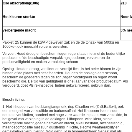
Olie absorptiong/100g
≤10
Het kleuren sterkte
Neen l
verbergende macht
5% nee
Pakket: 25 kunnen de kg/P.P geweven zak en de de tonzak van 500kg en
1000kg-, ook ingepakt volgens vereisten.
Vervoer: Houd droog en bescherm tegen regen, laad niet met de bederfelijke
producten of de beschadigde verpakkingsgoederen, verzekeren de
productveiligheid en maken verpakking schoon.
Opslag: Houden droog, ventileer en vermijd licht, is het beter binnen te zijn
binnen of de plaats met het afbaarden. Houden de opslagplaats schoon,
bescherm de goederen tegen de zon, tegen vochtigheid en regen wordt
beschermd die. De tijd van geldigheid is drie jaar vanaf de productiedatum. Als
verouderd, doet Pls re-inspectie. Indien gekwalificeerd, gebruik dan.
Beschrijving:
1. Het lithopoon van het Liangjiangmerk, riep Charlton-wit (ZnS.BaSo4), ook
een mengsel van zinksulfide en bariumsulfaat. Het lithopoon is een soort
neutrale verfstoffen, aandeel met hoge zure waarde in plaats van zinkoxide, in
het geval van verzeping in de deklagen. Lithopoon, witte kleur, sterke
verbergende macht, goede het verven kracht, alkali bestand, hittebestendig,
maar decompositie met zuur, duisternis in lichte, slechte weatherability en
gemakkelijke verpulvering. Wijd gebruikt in binnendeklaag; Gepast met als