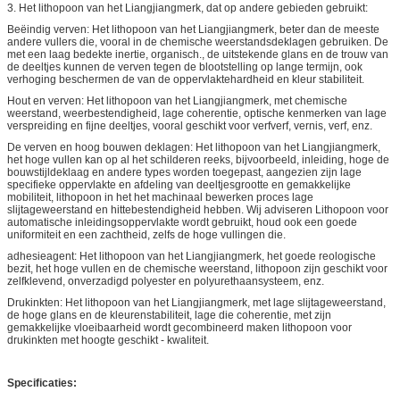
3. Het lithopoon van het Liangjiangmerk, dat op andere gebieden gebruikt:
Beëindig verven: Het lithopoon van het Liangjiangmerk, beter dan de meeste
andere vullers die, vooral in de chemische weerstandsdeklagen gebruiken. De
met een laag bedekte inertie, organisch., de uitstekende glans en de trouw van
de deeltjes kunnen de verven tegen de blootstelling op lange termijn, ook
verhoging beschermen de van de oppervlaktehardheid en kleur stabiliteit.
Hout en verven: Het lithopoon van het Liangjiangmerk, met chemische
weerstand, weerbestendigheid, lage coherentie, optische kenmerken van lage
verspreiding en fijne deeltjes, vooral geschikt voor verfverf, vernis, verf, enz.
De verven en hoog bouwen deklagen: Het lithopoon van het Liangjiangmerk,
het hoge vullen kan op al het schilderen reeks, bijvoorbeeld, inleiding, hoge de
bouwstijldeklaag en andere types worden toegepast, aangezien zijn lage
specifieke oppervlakte en afdeling van deeltjesgrootte en gemakkelijke
mobiliteit, lithopoon in het het machinaal bewerken proces lage
slijtageweerstand en hittebestendigheid hebben. Wij adviseren Lithopoon voor
automatische inleidingsoppervlakte wordt gebruikt, houd ook een goede
uniformiteit en een zachtheid, zelfs de hoge vullingen die.
adhesieagent: Het lithopoon van het Liangjiangmerk, het goede reologische
bezit, het hoge vullen en de chemische weerstand, lithopoon zijn geschikt voor
zelfklevend, onverzadigd polyester en polyurethaansysteem, enz.
Drukinkten: Het lithopoon van het Liangjiangmerk, met lage slijtageweerstand,
de hoge glans en de kleurenstabiliteit, lage die coherentie, met zijn
gemakkelijke vloeibaarheid wordt gecombineerd maken lithopoon voor
drukinkten met hoogte geschikt - kwaliteit.
Specificaties: