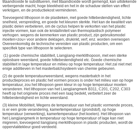
titaandioxide te substitueren, met titaandioxide wordt gemengd, kan uitstekende
verbergende macht, hoge bleekheid en het in de schaduw stellen van effect
verkrijgen, en de productiekost verminderen.
Toevoegend lithopoon in de plastieken, met goede hittebestendigheid, lichte
snelheid, verspreiding, en goede het kleuren sterkte. Het kan de kwaliteit van
plastic delen verbeteren, om de cyclus helpen te verkorten van het plastic
injectie vormen, kan ook de kristalliniteit van thermoplastisch polymeer
verhogen. wegens de kenmerken van plastic product, zijn gebruiksmodel
moeten=zou= voor andere deklagen, drukinkt, verf, enz. worden overwogen
Overeenkomstig de technische vereisten van plastic producten, om een
specifiek type van lithopoon te selecteren.
(1) goede chemische stabiliteit, Liangjiang-merklithopoon, met een sterke
oplosbare weerstand, goede hittebestendigheid etc. Goede chemische
stabiliteit in lage temperatuur en milieu op hoge temperatuur. Het zal niet met
enige additieven in het masterbatchsysteem van chemie gebeuren.
(2) de goede temperatuurweerstand, wegens masterbatch in het
productieproces en plastic het vormen proces is onder het milieu van op hoge
temperatuur, zou het lithopoon geen kleur in op hoge temperatuur moeten
veranderen. Het lithopoon van het Liangjiangmerk B311, C201, C202, C303
heeft op het originele proces met een laag bedekt, verbetert zeer de
hittebestendigheid en lichte weerstand.
(3) kleine Mobiliteit, Wegens de temperatuur van het plastic vormende proces,
is er een grote verandering, kamertemperatuur (grondstof), op hoge
temperatuur (verwerking), kamertemperatuur (het koelen). Het lithopoon van
het Liangjiangmerk in temperatuur op hoge temperatuur of lage kan niet
migreren, toevoegend liangjiang merklithopoon in plastic producten, wordt de
oppervlaktekleur goed-verdeeld.